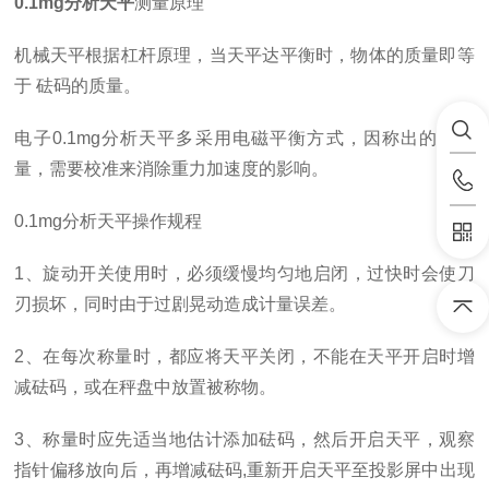
0.1mg分析天平
测量原理
机械天平根据杠杆原理，当天平达平衡时，物体的质量即等
于 砝码的质量。
电子0.1mg分析天平多采用电磁平衡方式，因称出的是重
量，需要校准来消除重力加速度的影响。
0.1mg分析天平操作规程
1、旋动开关使用时，必须缓慢均匀地启闭，过快时会使刀
刃损坏，同时由于过剧晃动造成计量误差。
2、在每次称量时，都应将天平关闭，不能在天平开启时增
减砝码，或在秤盘中放置被称物。
3、称量时应先适当地估计添加砝码，然后开启天平，观察
指针偏移放向后，再增减砝码,重新开启天平至投影屏中出现