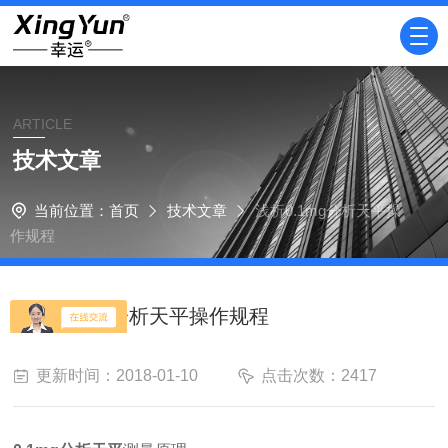
ARTICLE
技术文章
当前位置：
首页
技术文章
浅析0.1mg分析天平操
作规程
浅析0.1mg分析天平操作规程
更新时间：2018-01-10
点击次数：2417