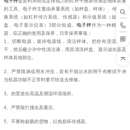
电子秤
是是利用胡克定律或力的杠杆平衡原理测定物体质量
的工具。电子秤主要由承重系统（如秤盘、秤体）、传力转
换系统（如杠杆传力系统、传感器）和示值系统（如刻度
盘、电子显示仪表）
3部分组成。
电子秤
作为一种精密仪
器，应正确的使用及保养，日常保养事项：
1
、
切断电源，拔掉电源线，清洁秤体。把纱布浸湿后拧
干，然后蘸少许中性清洁液，用其清洗秤盘、显示滤光器及
秤体其他部位。
2、严禁雨淋或用水冲洗，若有不慎沾水则用干布擦拭干净
当机器功能不正常时要尽快送去维修。
3
、
勿置放在高温及潮湿环境场所
。
4
、
严禁敲打撞击及重压
。
5
、不要称超载的货物，以免损坏传感器。