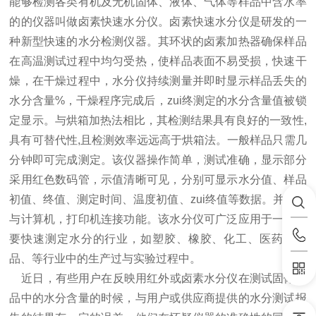
能够检测各类有机及无机固体、液体、气体等样品中含水率
的的仪器叫做卤素快速水分仪。卤素快速水分仪是研发的一
种新型快速的水分检测仪器。其环状的卤素加热器确保样品
在高温测试过程中均匀受热，使样品表面不易受损，快速干
燥，在干燥过程中，水分仪持续测量并即时显示样品丢失的
水分含量%，干燥程序完成后，zui终测定的水分含量值被锁
定显示。与烘箱加热法相比，其检测结果具有良好的一致性,
具有可替代性,且检测效率远远高于烘箱法。一般样品只需几
分钟即可完成测定。该仪器操作简单，测试准确，显示部分
采用红色数码管，示值清晰可见，分别可显示水分值、样品
初值、终值、测定时间、温度初值、zui终值等数据。并具有
与计算机，打印机连接功能。该水分仪可广泛应用于一切需
要快速测定水分的行业，如塑胶、橡胶、化工、医药、食
品、等行业中的生产过与实验过程中。
近日，有些用户在反映用红外或卤素水分仪在测试固体样
品中的水分含量的时候，与用户或供应商提供的水分测试报