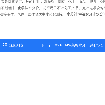
切需要快速测定水分的行业，如医药、塑胶、化工、食品、粮食、饲
验过程中; 化学法水分仪广泛应用于石油化工产品、充油电器设备
油等液体、气体，固体物质中水分的测定。
水分计,幸运水分计
水分
返回列表
下一个：
XY105MW菜籽水分计,菜籽水分