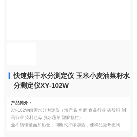
快速烘干水分测定仪 玉米小麦油菜籽水
分测定仪XY-102W
产品简介：
XY-102W卤素水分测定仪（海产品 鱼糜 食品行业 碳酸钙 制
药行业 染料色母 脱水蔬菜 塑胶颗粒）
全不锈钢镜面加热仓，间断式持续加热，使样品受热更均匀,
底部是精铸铝壳，上面是进口材料，耐热温度达到200°以