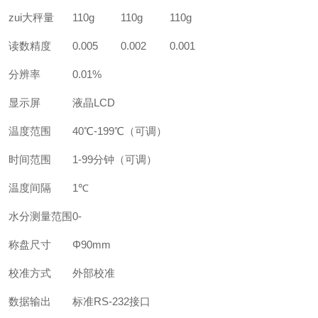
zui大秤量
110g
110g
110g
读数精度
0.005
0.002
0.001
分辨率
0.01%
显示屏
液晶LCD
温度范围
40℃-199℃
（可调）
时间范围
1-99
分钟（可调）
温度间隔
1℃
水分测量范围
0-
称盘尺寸
Φ90mm
校准方式
外部校准
数据输出
标准RS-232接口