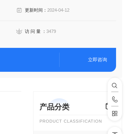
若为4～6%，也是水分提高到3.5%以上，造成奶粉结块，则
更新时间：
2024-04-12
贮藏期降低，另外有些食品水分过高，组织状态发生软
访 问 量 ：
3479
立即咨询
产品分类
PRODUCT CLASSIFICATION