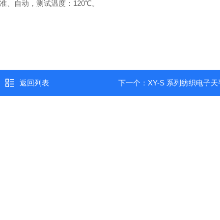
标准、自动，测试温度：120℃。
返回列表
下一个：
XY-S 系列纺织电子天