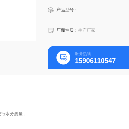
例如，奶粉要求水分为3.0～5.0%，
产品型号：
商品价值低，水分提高后奶粉易变色，
化，弹性也降低或者消
厂商性质：
生产厂家
服务热线
15906110547
进行水分测量，