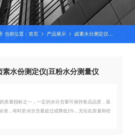
当前位置：
首页
产品展示
卤素水分测定仪
卤素快
卤素水份测定仪|豆粉水分测量仪
的质量指标之一，一定的水分含量可保持食品品质，延
标准，有时若水分含量超过或降低1%，无论在质量和经