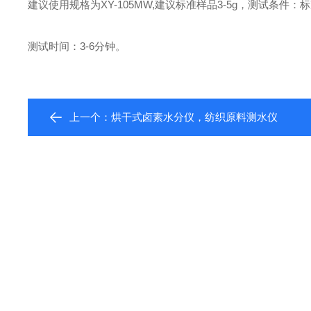
建议使用规格为XY-105MW,建议标准样品3-5g，测试条件：
测试时间：3-6分钟。
上一个：
烘干式卤素水分仪，纺织原料测水仪