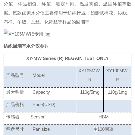
分值、样品初值、终值、测定时间、温度初值、温度终值等数
据。该款卤素水分仪主要使用于纺织行业，如测试棉花、纱线、
布样、羊绒、蚕丝、化纤丝等样品的回潮率
纺织回潮率水分仪
参数
XY-MW Series
(R) REGAIN TEST ONLY
XY10
5
MW
-
XY10
0
MW
-
产品型号
Model
R
R
最大称量
Capacity
110g/
5
mg
110g/
1
mg
产品价格
Price(USD)
传感器
Sensor
HBM
秤盘尺寸
Pan size
Φ
100
网罩