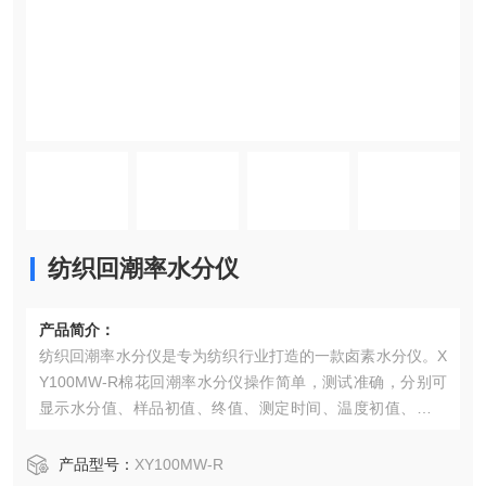
纺织回潮率水分仪
产品简介：
纺织回潮率水分仪是专为纺织行业打造的一款卤素水分仪。X
Y100MW-R棉花回潮率水分仪操作简单，测试准确，分别可
显示水分值、样品初值、终值、测定时间、温度初值、温度
终值等数据。该款卤素水分仪主要使用于纺织行业，如测试
棉花、纱线、布样、羊绒、蚕丝、化纤丝等样品的回潮率
产品型号：
XY100MW-R