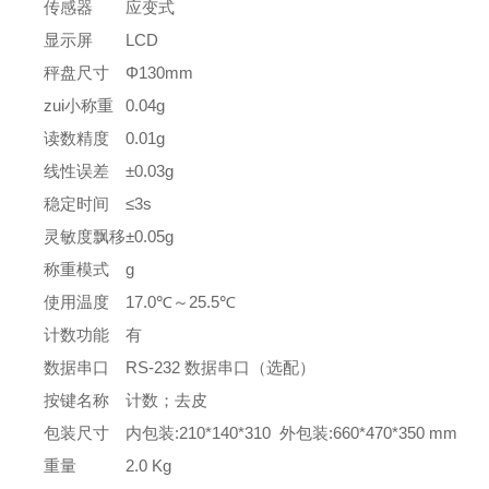
传感器
应变式
显示屏
LCD
秤盘尺寸
Φ130mm
zui小称重
0.04g
读数精度
0.01g
线性误差
±0.03g
稳定时间
≤3s
灵敏度飘移
±0.05g
称重模式
g
使用温度
17.0℃～25.5℃
计数功能
有
数据串口
RS-232 数据串口（选配）
按键名称
计数；去皮
包装尺寸
内包装:210*140*310 外包装:660*470*350 mm
重量
2.0 Kg