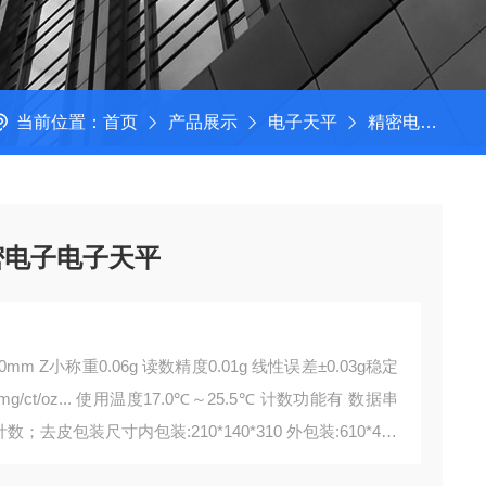
当前位置：
首页
产品展示
电子天平
精密电子天平
精密电子电子天平
 Z小称重0.06g 读数精度0.01g 线性误差±0.03g稳定
g/ct/oz... 使用温度17.0℃～25.5℃ 计数功能有 数据串
；去皮包装尺寸内包装:210*140*310 外包装:610*470