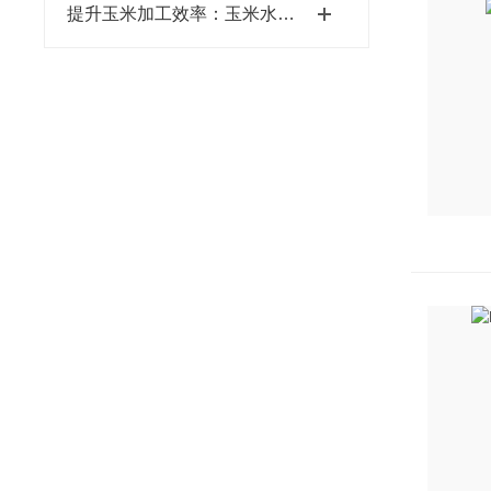
提升玉米加工效率：玉米水分测定仪在面粉加工、饲料生产中的核心作用与实践指南