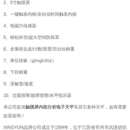
2、5寸触摸屏
3、一键触发内校/全自动时间触发内校
4、电磁力传感器
5、铸铝外壳/超大空间防风罩
6、全量程去皮/计数/密度/百分比称重
7、单位转换（g/mg/ct/oz）
8、下挂称重
9、灵敏度/速度
10、过载报警/故障报警/水平指示器
本公司提供
触摸屏内校分析电子天平
等其它多种天平，如有需要
欢迎咨询！
XINGYUN品牌公司成立于1994年，位于江苏省常州市武进纺织