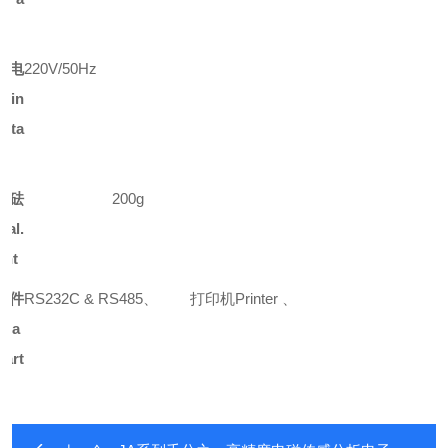
ze
作电
220V/
5
0Hz
压
Lin
olta
正砝
200g
Cal.
ght
购 件
RS232C & RS485
、
打印机
Printer
、
ct
a
part