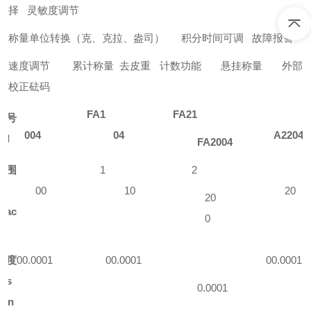
择 灵敏度调节
称量单位转换（克、克拉、盎司）
积分时间可调
故障报警
速度调节
累计称量
去皮
重
计数功能
悬挂称量
外部
校正砝码
FA
1
FA
21
 号
0
04
04
A2
204
d
el
FA
20
04
 围
1
2
Ma
00
10
20
20
apac
0
 度
0
0
.00
0
1
0
0
.00
0
1
0
0
.00
0
1
es
0.0001
ion