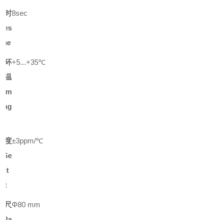
应时
8
sec
Res
im
e
用环
+5...+35
℃
温
Tem
ang
敏度
±3ppm/
℃
逸
Se
ivit
ift
盘尺
Φ
8
0
mm
寸
Pa